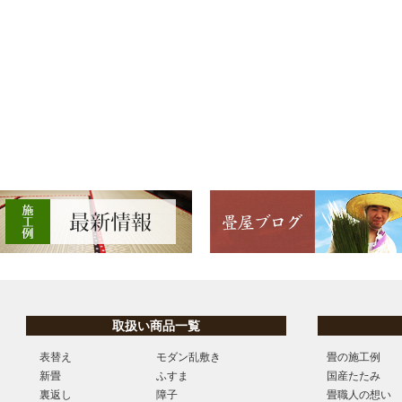
取扱い商品一覧
表替え
モダン乱敷き
畳の施工例
新畳
ふすま
国産たたみ
裏返し
障子
畳職人の想い