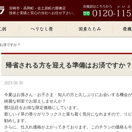
宮崎市・高岡町・佐土原町の畳襖店
技術と実績と安心の当社へお任せ下さい。
はお済ですか？
帰省される方を迎える準備はお済ですか？
2023.06.30
今夏はお孫さん・お子さま・知人の方と久しぶりにお会いする機会
綺麗な和室でお迎えしませんか？
畳2品目をお得な限定価格にしています。
新しいイ草の香りがリラックスと落ち着く気分になれますので、リビ
勧めします。
さらに、仕入れ価格が上がってきております。このチラシの価格も今