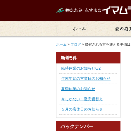
ホーム
>
ブログ
> 帰省される方を迎える準備
新着5件
臨時休業のお知らせ6/2
年末年始の営業日のお知らせ
夏季休業のお知らせ
今しかない！激安畳替え
５月の店休日のお知らせ
バックナンバー