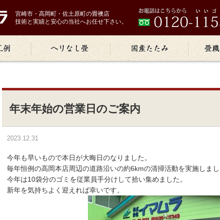
宮崎市・高岡町・佐土原町の畳襖店
技術と実績と安心の当社へお任せ下さい。
年末年始の営業日のご案内
2023.12.31
今年も早いもので本日が大晦日のなりました。
毎年恒例の高岡本店周辺の道路沿いの約6kmの清掃活動を実施しまし
今年は10袋分のゴミを従業員手分けして拾い集めました。
新年を気持ちよく迎えれば幸いです。