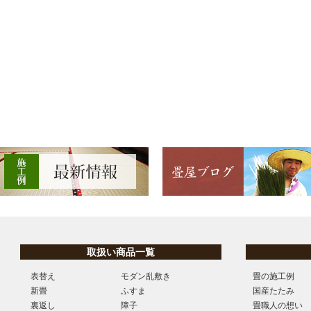
取扱い商品一覧
表替え
モダン乱敷き
畳の施工例
新畳
ふすま
国産たたみ
裏返し
障子
畳職人の想い